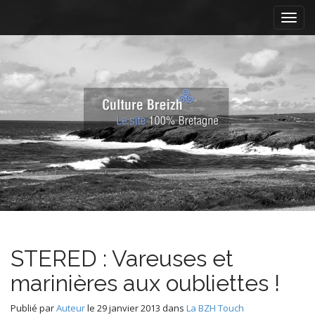
M
S
k
a
i
i
p
n
t
m
o
e
c
n
o
n
u
t
e
n
t
STERED : Vareuses et
marinières aux oubliettes !
Publié par
Auteur
le
29 janvier 2013
dans
La BZH Touch