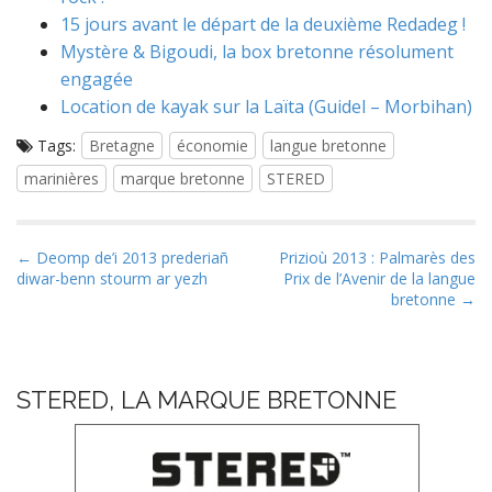
15 jours avant le départ de la deuxième Redadeg !
Mystère & Bigoudi, la box bretonne résolument
engagée
Location de kayak sur la Laïta (Guidel – Morbihan)
Tags:
Bretagne
économie
langue bretonne
marinières
marque bretonne
STERED
P
← Deomp de’i 2013 prederiañ
Prizioù 2013 : Palmarès des
diwar-benn stourm ar yezh
Prix de l’Avenir de la langue
o
bretonne →
s
t
n
STERED, LA MARQUE BRETONNE
a
v
i
g