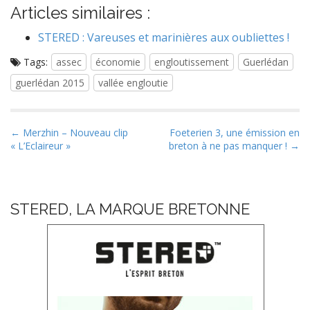
Articles similaires :
STERED : Vareuses et marinières aux oubliettes !
Tags:
assec
économie
engloutissement
Guerlédan
guerlédan 2015
vallée engloutie
P
← Merzhin – Nouveau clip
Foeterien 3, une émission en
« L’Eclaireur »
breton à ne pas manquer ! →
o
s
t
n
STERED, LA MARQUE BRETONNE
a
v
i
g
a