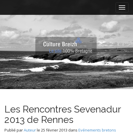
M
S
k
a
i
i
p
n
t
m
o
e
c
n
o
n
u
t
e
n
t
Les Rencontres Sevenadur
2013 de Rennes
Publié par
Auteur
le
25 février 2013
dans
Evénements bretons