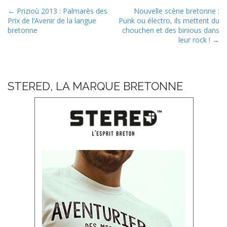
P
← Prizioù 2013 : Palmarès des
Nouvelle scène bretonne :
Prix de l’Avenir de la langue
Punk ou électro, ils mettent du
o
bretonne
chouchen et des binious dans
s
leur rock ! →
t
n
a
STERED, LA MARQUE BRETONNE
v
i
g
a
t
i
o
n