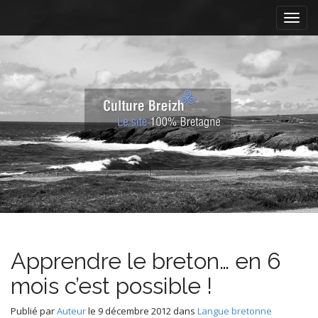
M
S
k
a
i
i
p
n
t
m
o
e
c
n
o
n
u
t
e
n
t
Apprendre le breton… en 6
mois c’est possible !
Publié par
Auteur
le
9 décembre 2012
dans
Langue bretonne