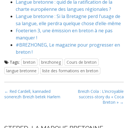
Langue bretonne : quid de la ratification de la
charte européenne des langues régionales ?
Langue bretonne : Si la Bretagne perd l’usage de
sa langue, elle perdra quelque chose d’elle-même
Foeterien 3, une émission en breton à ne pas
manquer !
#BREZHONEG, Le magazine pour progresser en
breton !
Tags:
breton
brezhoneg
Cours de breton
langue bretonne
liste des formations en breton
P
← Red Cardell, kannaded
Breizh Cola : L’incroyable
sonerezh Breizh betek Harlem
success-story du « Coca
o
Breton » →
s
t
n